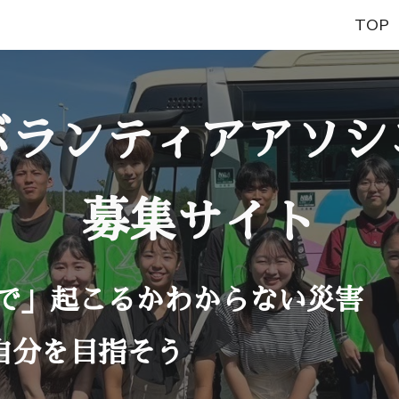
TOP
ip to main content
Skip to navigat
ボランティアアソシ
募集サイト
こで」起こるかわからない災害
自分を目指そう