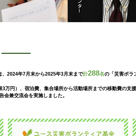
―――
288
、2024年7月末から2025年3月末まで
計
名
の「災害ボラ
。
限3万円）、宿泊費、集合場所から活動場所までの移動費の支
報告会兼交流会を実施しました。
。