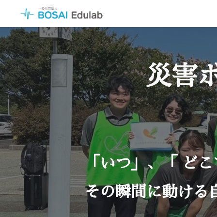
Sk
災害
「いつ」、「 ど
その瞬間に動ける