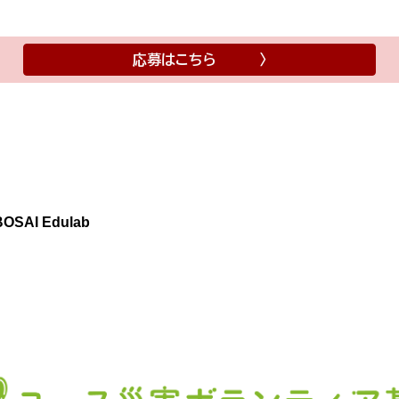
応募はこちら 〉
AI Edulab
p